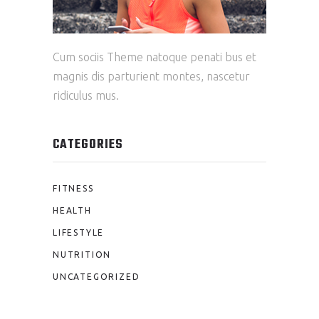
Cum sociis Theme natoque penati bus et
magnis dis parturient montes, nascetur
ridiculus mus.
CATEGORIES
FITNESS
HEALTH
LIFESTYLE
NUTRITION
UNCATEGORIZED