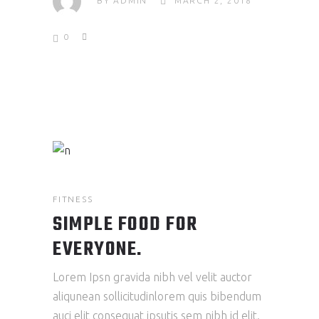
BY
ADMIN
MARCH 2, 2018
0
FITNESS
SIMPLE FOOD FOR
EVERYONE.
Lorem Ipsn gravida nibh vel velit auctor
aliqunean sollicitudinlorem quis bibendum
auci elit consequat ipsutis sem nibh id elit.