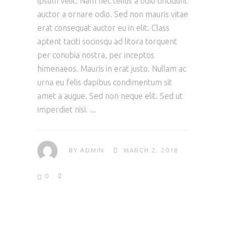
ipsum velit. Nam nec tellus a odio tincidunt
auctor a ornare odio. Sed non mauris vitae
erat consequat auctor eu in elit. Class
aptent taciti sociosqu ad litora torquent
per conubia nostra, per inceptos
himenaeos. Mauris in erat justo. Nullam ac
urna eu felis dapibus condimentum sit
amet a augue. Sed non neque elit. Sed ut
imperdiet nisi.
BY
ADMIN
MARCH 2, 2018
0