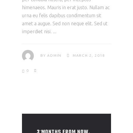
himenaeos. Mauris in erat justo. Nullam ac
urna eu felis dapibus condimentum sit
amet a augue. Sed non neque elit. Sed ut
imperdiet nisi.
BY
ADMIN
MARCH 2, 2018
0
3 MONTHS FROM NOW,